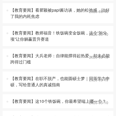
【教育要闻】看瞿颖被papi酱访谈，她的松弛感，治好
2026-05-10
了我的内耗焦虑
【教育要闻】教师福音！铁饭碗变金饭碗，这个“加分
2026-05-10
项”让你躺赢晋升赛道
【教育要闻】大兵老师：自律能撑得起热爱，却未必能
2026-05-10
跨得过门槛
【教育要闻】在职不脱产，也能圆硕士梦｜同等学力申
2026-05-10
硕，写给普通人的真诚指南
【教育要闻】这10个铁饭碗，你最希望端上哪一个？
2026-05-10