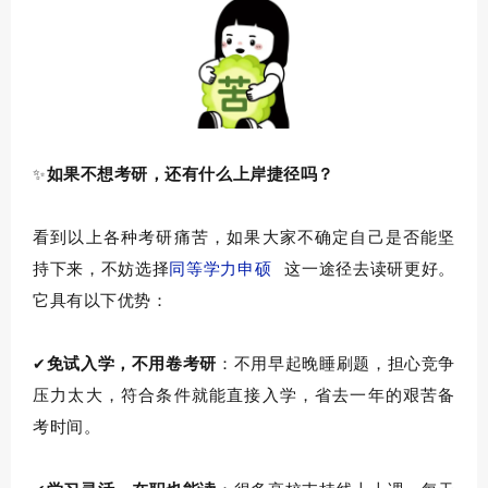
如果
不想考研
，
还有什么上岸捷径吗？
✨
看到
以上各种考研痛苦
，如果
大家不确定自己是否能坚
持下来，不妨选择
同等学力申硕
这一途径去读研更好。
它具有以下优势：
免试入学，不用卷考研
：
不用早起晚睡刷题，
担心
竞争
✔
压力
太大
，符合条件就能直接入学，省去一年
的艰苦
备
考时间
。