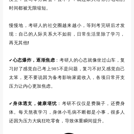
时间都被无限缩短。
慢慢地，
考研人的
社交圈越来越小，等到考完研
后才发
现：自己的人际关系大不如前，
日常生活里除了学习，
再无其他
❗
心态爆炸，
逐渐焦虑
：
考研人的心态就像
坐
过山车，
复
✔
习好了感觉自己
考上
985
不是问题
，
复习不好又感觉自己
太笨，更不要说因为备考影响家庭收入，各项日常开支
压力让内心更加焦虑。
身体透支，
健康堪忧
：
考研不仅
仅是
费脑子，还费身
✔
体。每天
熬夜学习
，
身体小毛病不断
都是小事，很多人
还因为压力大疯狂吃零食，
导致
体重
瞬间提升
。