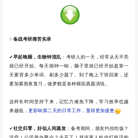
备战考研痛苦
实录
✨
早起晚睡，生物钟混乱
：
考研人的一天，
经常
从
天不亮
✔
就已经
开始。
每天
闹钟一响，脑子里
就
已经开始盘算
一
天要背多少单词、刷多少题
了
。
到了
晚上
下班回家
，还
要加紧熬夜复习，
做梦都是
各种模拟真题演练。
这样长时间坚持下来，
记忆力
难免
下降，
学习效率也越
来越低，
更影响第二天的日常工作，显得更加疲惫
社交归零，
好似人间蒸发
：
备考
期间，
朋友约
你吃
饭？
✔
没空！
公司举办
聚会？
去不了
！
就连
家人
给你
打电话
的