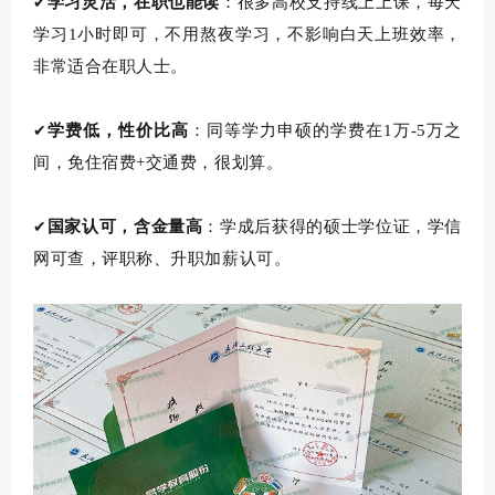
学习灵活，在职也能读
：
很多高校支持线上上课，
每天
✔
学习
1小时即可，不用熬夜学习，
不
影响白天上班效率，
非常
适合在职人士。
学费低，性价比高
：
同等学力申硕的学费在
1
万
-5万之
✔
间，
免住宿费
+交通费，很划算。
国家认可，含金量高
：
学成后获得的
硕士学位证，学信
✔
网可查，评职称、升职加薪
认可。